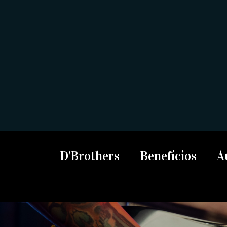
D'Brothers
Benefícios
A