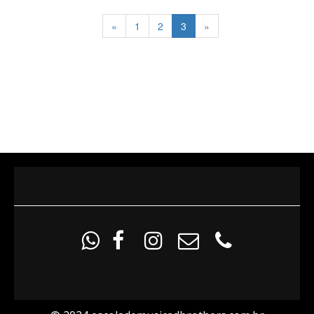
«
1
2
3
»




